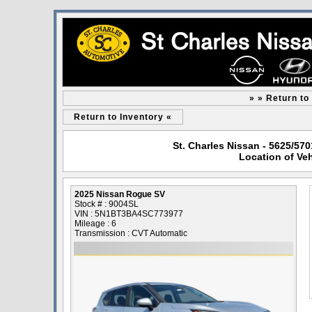
» » Return t
Return to Inventory «
St. Charles Nissan - 5625/57
Location of Ve
2025 Nissan Rogue SV
Stock # : 9004SL
VIN : 5N1BT3BA4SC773977
Mileage : 6
Transmission : CVT Automatic